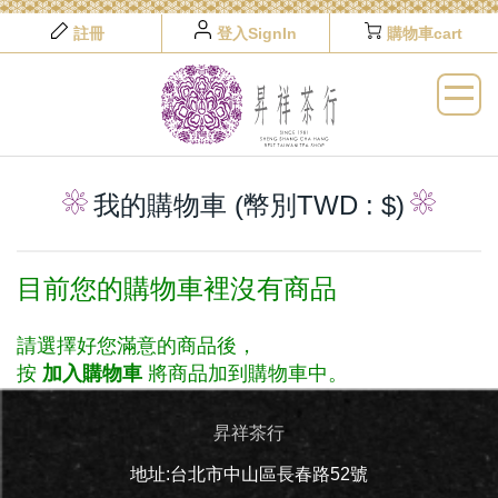
註冊
登入SignIn
購物車cart
我的購物車 (幣別TWD : $)
目前您的購物車裡沒有商品
請選擇好您滿意的商品後，
按
加入購物車
將商品加到購物車中。
昇祥茶行
地址:台北市中山區長春路52號