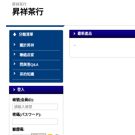
昇祥茶行
昇祥茶行
最新產品
分類清單
關於昇祥
聯絡店家
問與答Q&A
茶的知識
登入
帳號(会員ID):
密碼(パスワード):
驗證碼
: